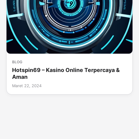
BLOG
Hotspin69 – Kasino Online Terpercaya &
Aman
Maret 22, 2024