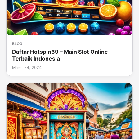
BLOG
Daftar Hotspin69 – Main Slot Online
Terbaik Indonesia
Maret 24, 2024