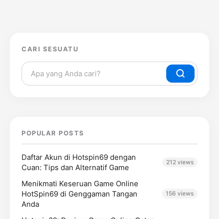
CARI SESUATU
POPULAR POSTS
Daftar Akun di Hotspin69 dengan
212 views
Cuan: Tips dan Alternatif Game
Menikmati Keseruan Game Online
HotSpin69 di Genggaman Tangan
156 views
Anda