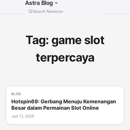
Astra Blog
Tag:
game slot
terpercaya
BLOG
Hotspin69: Gerbang Menuju Kemenangan
Besar dalam Permainan Slot Online
Juni 17, 2026