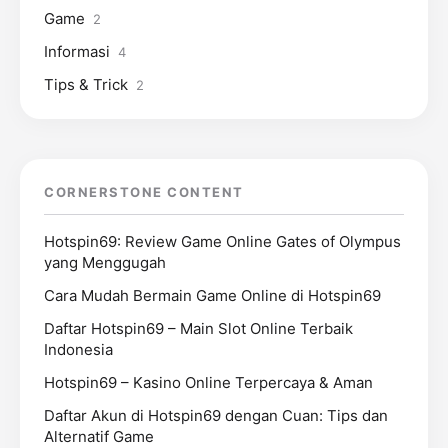
Game
2
Informasi
4
Tips & Trick
2
CORNERSTONE CONTENT
Hotspin69: Review Game Online Gates of Olympus
yang Menggugah
Cara Mudah Bermain Game Online di Hotspin69
Daftar Hotspin69 – Main Slot Online Terbaik
Indonesia
Hotspin69 – Kasino Online Terpercaya & Aman
Daftar Akun di Hotspin69 dengan Cuan: Tips dan
Alternatif Game