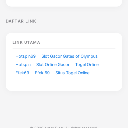
DAFTAR LINK
LINK UTAMA
Hotspin69
Slot Gacor Gates of Olympus
Hotspin
Slot Online Gacor
Togel Online
Efek69
Efek 69
Situs Togel Online