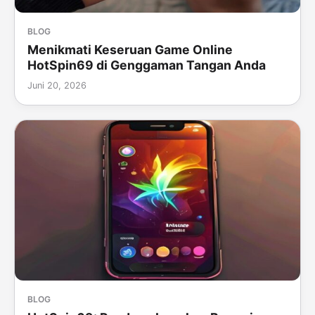
BLOG
Menikmati Keseruan Game Online
HotSpin69 di Genggaman Tangan Anda
Juni 20, 2026
BLOG