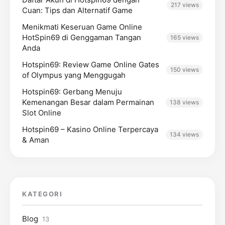
217 views
Cuan: Tips dan Alternatif Game
Menikmati Keseruan Game Online
HotSpin69 di Genggaman Tangan
165 views
Anda
Hotspin69: Review Game Online Gates
150 views
of Olympus yang Menggugah
Hotspin69: Gerbang Menuju
Kemenangan Besar dalam Permainan
138 views
Slot Online
Hotspin69 – Kasino Online Terpercaya
134 views
& Aman
KATEGORI
Blog
13