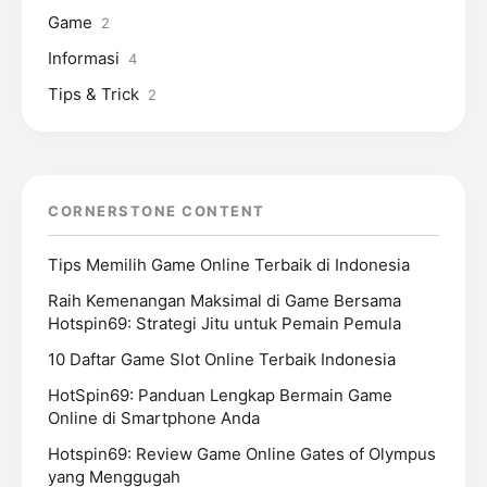
Game
2
Informasi
4
Tips & Trick
2
CORNERSTONE CONTENT
Tips Memilih Game Online Terbaik di Indonesia
Raih Kemenangan Maksimal di Game Bersama
Hotspin69: Strategi Jitu untuk Pemain Pemula
10 Daftar Game Slot Online Terbaik Indonesia
HotSpin69: Panduan Lengkap Bermain Game
Online di Smartphone Anda
Hotspin69: Review Game Online Gates of Olympus
yang Menggugah